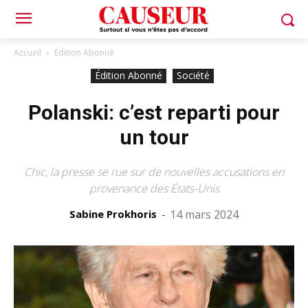
Accueil
Édition Abonné
Édition Abonné
Société
Polanski: c’est reparti pour
un tour
Chic, la presse se rue sur de nouvelles accusations en
provenance des États-Unis
Sabine Prokhoris
-
14 mars 2024