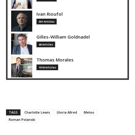
Ivan Rioufol
301 Articles
Gilles-William Goldnadel
40 Articles
Thomas Morales
1018 Articles
TAGS
Charlotte Lewis
Gloria Allred
Metoo
Roman Polanski