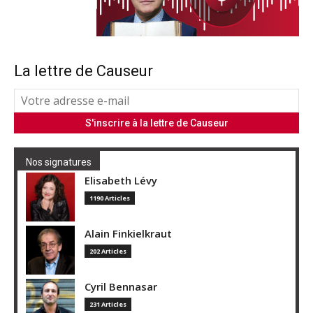
La lettre de Causeur
Nos signatures
Elisabeth Lévy
1190 Articles
Alain Finkielkraut
202 Articles
Cyril Bennasar
231 Articles