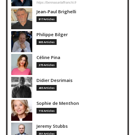
https://bennasarlaffranchi.fr
Jean-Paul Brighelli
817 Articles
Philippe Bilger
805 Articles
Céline Pina
273 Articles
Didier Desrimais
403 Articles
Sophie de Menthon
116 Articles
Jeremy Stubbs
351 Articles