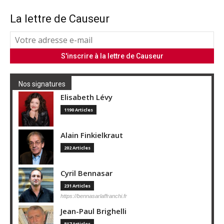
La lettre de Causeur
Nos signatures
Elisabeth Lévy
1190 Articles
Alain Finkielkraut
202 Articles
Cyril Bennasar
231 Articles
https://bennasarlaffranchi.fr
Jean-Paul Brighelli
817 Articles