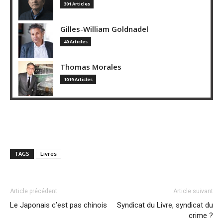
301 Articles
Gilles-William Goldnadel
40 Articles
Thomas Morales
1019 Articles
TAGS
Livres
Article précédent
Article suivant
Le Japonais c’est pas chinois
Syndicat du Livre, syndicat du
crime ?