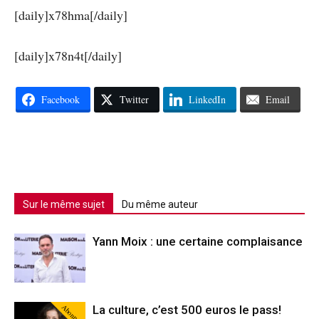
[daily]x78hma[/daily]
[daily]x78n4t[/daily]
Facebook
Twitter
LinkedIn
Email
Sur le même sujet
Du même auteur
Yann Moix : une certaine complaisance
Abonné
La culture, c’est 500 euros le pass!