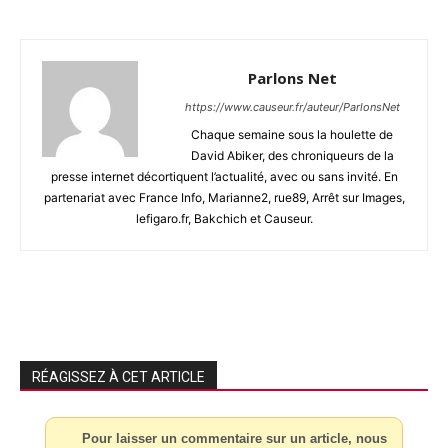
Parlons Net
https://www.causeur.fr/auteur/ParlonsNet
Chaque semaine sous la houlette de
David Abiker, des chroniqueurs de la
presse internet décortiquent l’actualité, avec ou sans invité. En
partenariat avec France Info, Marianne2, rue89, Arrêt sur Images,
lefigaro.fr, Bakchich et Causeur.
RÉAGISSEZ À CET ARTICLE
Pour laisser un commentaire sur un article, nous