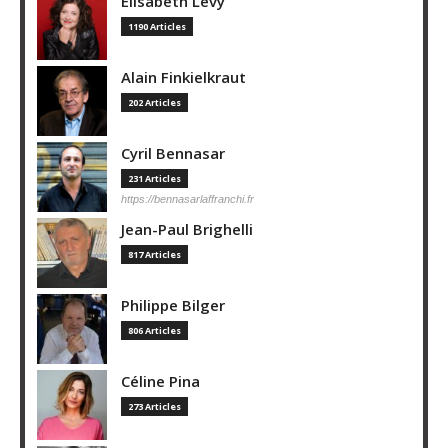
Elisabeth Lévy
1190 Articles
Alain Finkielkraut
202 Articles
Cyril Bennasar
231 Articles
https://bennasarlaffranchi.fr
Jean-Paul Brighelli
817 Articles
Philippe Bilger
806 Articles
Céline Pina
273 Articles