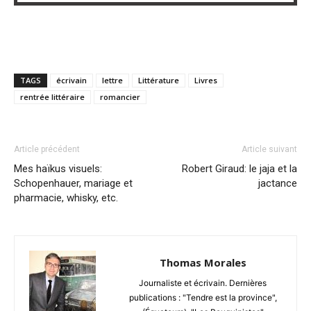
TAGS
écrivain
lettre
Littérature
Livres
rentrée littéraire
romancier
Article précédent
Article suivant
Mes haïkus visuels:
Robert Giraud: le jaja et la
Schopenhauer, mariage et
jactance
pharmacie, whisky, etc.
Thomas Morales
Journaliste et écrivain. Dernières
publications : "Tendre est la province",