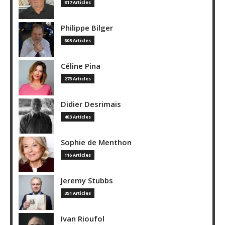
817 Articles
Philippe Bilger
805 Articles
Céline Pina
273 Articles
Didier Desrimais
403 Articles
Sophie de Menthon
116 Articles
Jeremy Stubbs
351 Articles
Ivan Rioufol