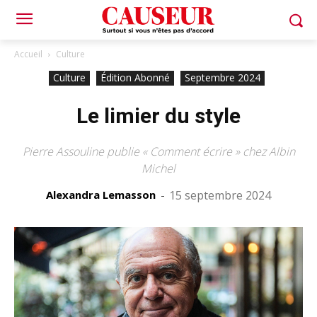
Accueil
Culture
Culture
Édition Abonné
Septembre 2024
Le limier du style
Pierre Assouline publie « Comment écrire » chez Albin
Michel
Alexandra Lemasson
-
15 septembre 2024