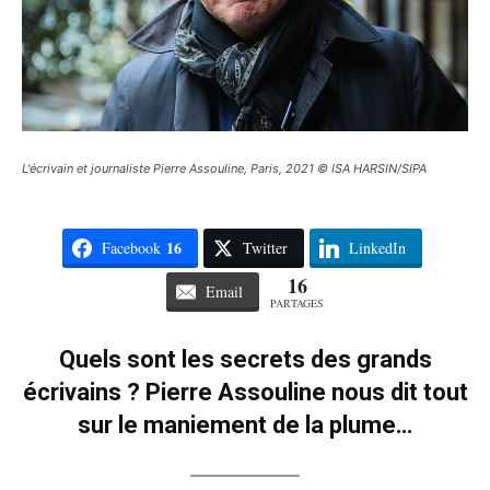
L'écrivain et journaliste Pierre Assouline, Paris, 2021 © ISA HARSIN/SIPA
16
Facebook
Twitter
LinkedIn
16
Email
PARTAGES
Quels sont les secrets des grands
écrivains ? Pierre Assouline nous dit tout
sur le maniement de la plume…