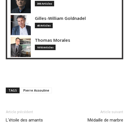
300 Articles
Gilles-William Goldnadel
40 Articles
Thomas Morales
1018 Articles
TAGS
Pierre Assouline
Article précédent
Article suivant
L’étoile des amants
Médaille de marbre