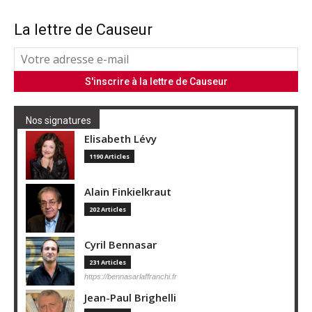
La lettre de Causeur
Nos signatures
Elisabeth Lévy
1190 Articles
Alain Finkielkraut
202 Articles
Cyril Bennasar
231 Articles
https://bennasarlaffranchi.fr
Jean-Paul Brighelli