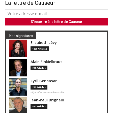
La lettre de Causeur
Nos signatures
Elisabeth Lévy
1190 Articles
Alain Finkielkraut
202 Articles
Cyril Bennasar
231 Articles
https://bennasarlaffranchi.fr
Jean-Paul Brighelli
817 Articles