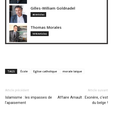
Gilles-William Goldnadel
40 Articles
Thomas Morales
1018 Articles
TAGS
École
Eglise catholique
morale laïque
Article précédent
Article suivant
Islamisme : les impasses de
Affaire Arnault : Exonère, c’est
l’apaisement
du belge !