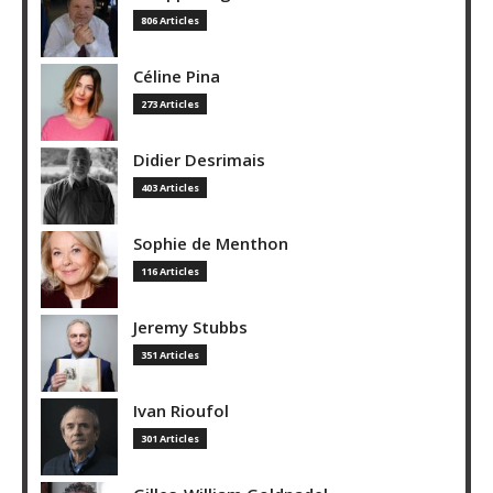
806 Articles
Céline Pina
273 Articles
Didier Desrimais
403 Articles
Sophie de Menthon
116 Articles
Jeremy Stubbs
351 Articles
Ivan Rioufol
301 Articles