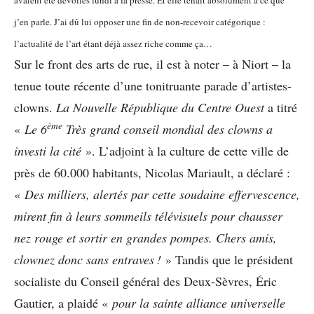
avaient été dévoilés lundi à la presse. Et elle tenait absolument à ce que
j’en parle. J’ai dû lui opposer une fin de non-recevoir catégorique :
l’actualité de l’art étant déjà assez riche comme ça…
Sur le front des arts de rue, il est à noter – à Niort – la
tenue toute récente d’une tonitruante parade d’artistes-
clowns.
La Nouvelle République du Centre Ouest
a titré
ème
«
Le 6
Très grand conseil mondial des clowns a
investi la cité
». L’adjoint à la culture de cette ville de
près de 60.000 habitants, Nicolas Mariault, a déclaré :
«
Des milliers, alertés par cette soudaine effervescence,
mirent fin à leurs sommeils télévisuels pour chausser
nez rouge et sortir en grandes pompes. Chers amis,
clownez donc sans entraves !
» Tandis que le président
socialiste du Conseil général des Deux-Sèvres, Éric
Gautier, a plaidé «
pour la sainte alliance universelle