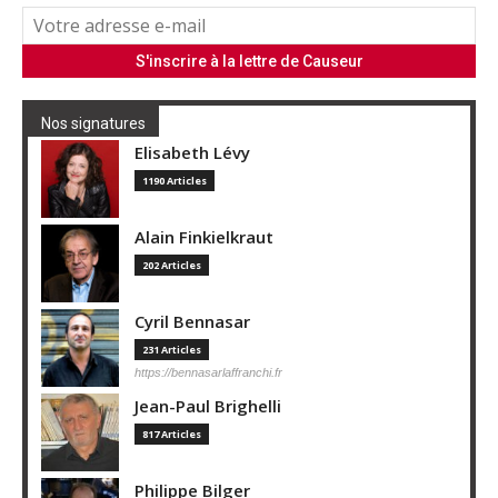
Nos signatures
Elisabeth Lévy
1190 Articles
Alain Finkielkraut
202 Articles
Cyril Bennasar
231 Articles
https://bennasarlaffranchi.fr
Jean-Paul Brighelli
817 Articles
Philippe Bilger