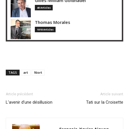
Gilles-William Goldnadel
40 Articles
Thomas Morales
1018 Articles
TAGS
art
Niort
Article précédent
Article suivant
L’avenir d’une désillusion
Tati sur la Croisette
François-Xavier Ajavon