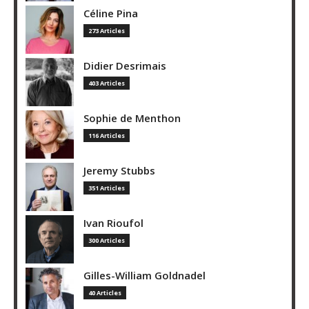
Céline Pina
273 Articles
Didier Desrimais
403 Articles
Sophie de Menthon
116 Articles
Jeremy Stubbs
351 Articles
Ivan Rioufol
300 Articles
Gilles-William Goldnadel
40 Articles