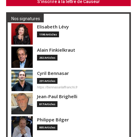
Nos signatures
Elisabeth Lévy
1190 Articles
Alain Finkielkraut
202 Articles
Cyril Bennasar
231 Articles
https://bennasarlaffranchi.fr
Jean-Paul Brighelli
817 Articles
Philippe Bilger
805 Articles