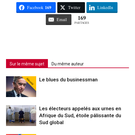
169
Facebook
Twitter
LinkedIn
169
Email
PARTAGES
Sur le même sujet
Du même auteur
Abonné
Le blues du businessman
Les électeurs appelés aux urnes en
Afrique du Sud, étoile pâlissante du
Sud global