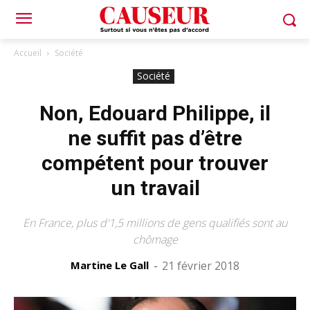
Accueil
Société
Société
Non, Edouard Philippe, il
ne suffit pas d’être
compétent pour trouver
un travail
En France, plus d'1,5 millions de gens qualifiés sont au
chômage
Martine Le Gall
-
21 février 2018