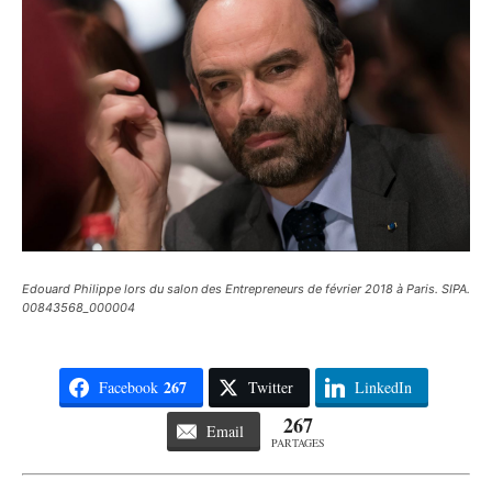
Edouard Philippe lors du salon des Entrepreneurs de février 2018 à Paris. SIPA.
00843568_000004
267
Facebook
Twitter
LinkedIn
267
Email
PARTAGES