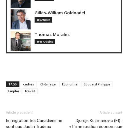
Gilles-William Goldnadel
40 Articles
Thomas Morales
1018 Articles
TAGS
cadres
Chômage
Économie
Edouard Philippe
Emploi
travail
Article précédent
Article suivant
Immigration: les Canadiens ne
Djordje Kuzmanovic (FI) :
sont pas Justin Trudeau
« L’immigration économique