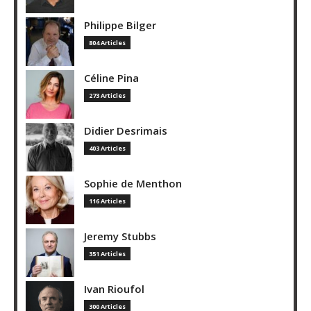
Philippe Bilger
804 Articles
Céline Pina
273 Articles
Didier Desrimais
403 Articles
Sophie de Menthon
116 Articles
Jeremy Stubbs
351 Articles
Ivan Rioufol
300 Articles