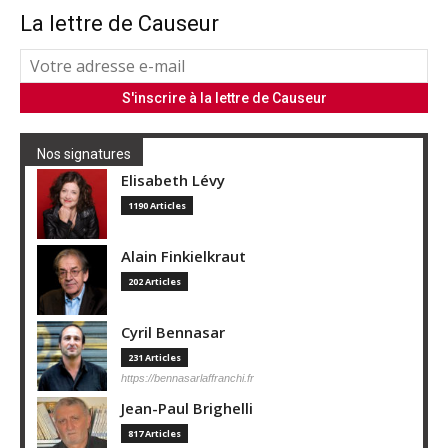
La lettre de Causeur
Nos signatures
Elisabeth Lévy
1190 Articles
Alain Finkielkraut
202 Articles
Cyril Bennasar
231 Articles
https://bennasarlaffranchi.fr
Jean-Paul Brighelli
817 Articles