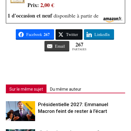
Prix:
2,00 €
1 d'occasion et neuf
disponible à partir de
267
Facebook
Twitter
LinkedIn
267
Email
PARTAGES
Sur le même sujet
Du même auteur
Abonné
Présidentielle 2027: Emmanuel
Macron feint de rester à l’écart