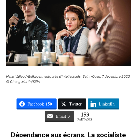
Najat Vallaud-Belkacem entourée d'intellectuels, Saint-Ouen, 7 décembre 2023
© Chang Martin/SIPA
150
Facebook
Twitter
LinkedIn
153
3
Email
PARTAGES
Dépendance aux écrans. La socialiste