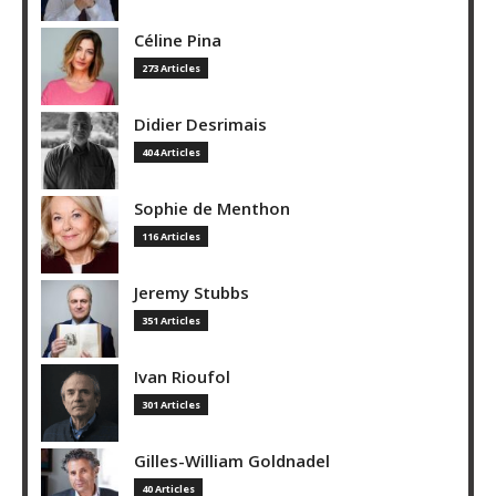
Céline Pina
273 Articles
Didier Desrimais
404 Articles
Sophie de Menthon
116 Articles
Jeremy Stubbs
351 Articles
Ivan Rioufol
301 Articles
Gilles-William Goldnadel
40 Articles