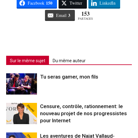
150
Facebook
Twitter
LinkedIn
153
3
Email
PARTAGES
Sur le même sujet
Du même auteur
Tu seras gamer, mon fils
Abonné
Censure, contrôle, rationnement: le
nouveau projet de nos progressistes
pour Internet
Abonné
Les aventures de Najat Vallaud-