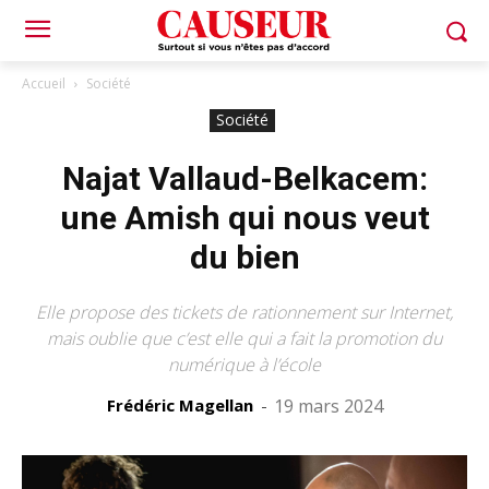
Accueil
Société
Société
Najat Vallaud-Belkacem:
une Amish qui nous veut
du bien
Elle propose des tickets de rationnement sur Internet,
mais oublie que c’est elle qui a fait la promotion du
numérique à l’école
Frédéric Magellan
-
19 mars 2024