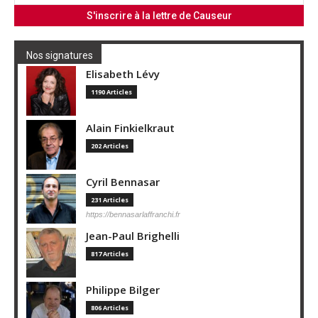
Nos signatures
Elisabeth Lévy
1190 Articles
Alain Finkielkraut
202 Articles
Cyril Bennasar
231 Articles
https://bennasarlaffranchi.fr
Jean-Paul Brighelli
817 Articles
Philippe Bilger
806 Articles