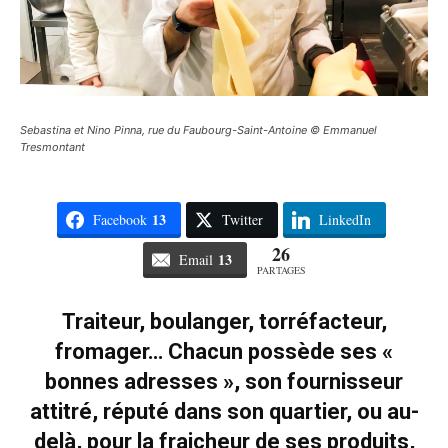
Sebastina et Nino Pinna, rue du Faubourg-Saint-Antoine © Emmanuel
Tresmontant
13
Facebook
Twitter
LinkedIn
26
13
Email
PARTAGES
Traiteur, boulanger, torréfacteur,
fromager… Chacun possède ses «
bonnes adresses », son fournisseur
attitré, réputé dans son quartier, ou au-
delà, pour la fraicheur de ses produits,