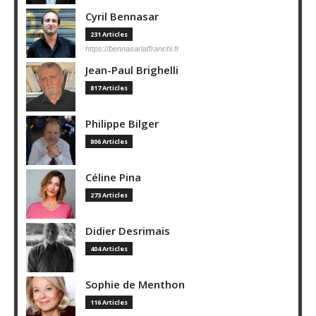
Cyril Bennasar
231 Articles
https://bennasarlaffranchi.fr
Jean-Paul Brighelli
817 Articles
Philippe Bilger
806 Articles
Céline Pina
273 Articles
Didier Desrimais
404 Articles
Sophie de Menthon
116 Articles