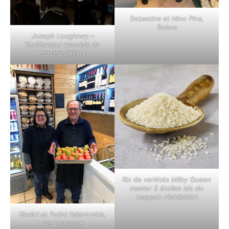
Sebastina et Nino Pina,
Soboa
Joseph Loughney –
Toréfacteur Irlandais du
marché d’Aligre
Riz de variétés Milky Queen
master 5 étoiles bio du
magasin Nishikidôri
Dimitri et Fotini Kalantzakis,
rue Lagrange