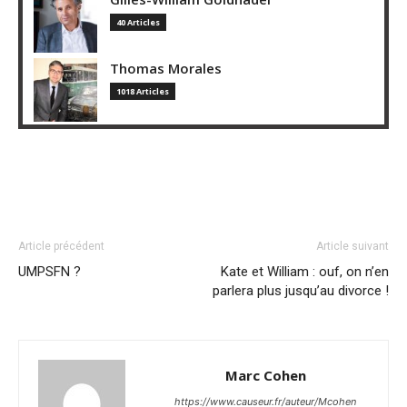
40 Articles
Thomas Morales
1018 Articles
Article précédent
Article suivant
UMPSFN ?
Kate et William : ouf, on n’en
parlera plus jusqu’au divorce !
Marc Cohen
https://www.causeur.fr/auteur/Mcohen