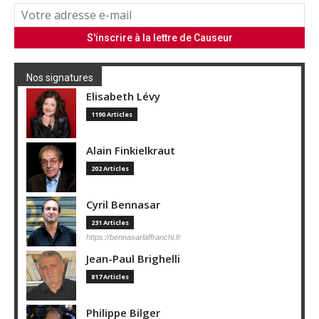
Nos signatures
Elisabeth Lévy
1190 Articles
Alain Finkielkraut
202 Articles
Cyril Bennasar
231 Articles
https://bennasarlaffranchi.fr
Jean-Paul Brighelli
817 Articles
Philippe Bilger