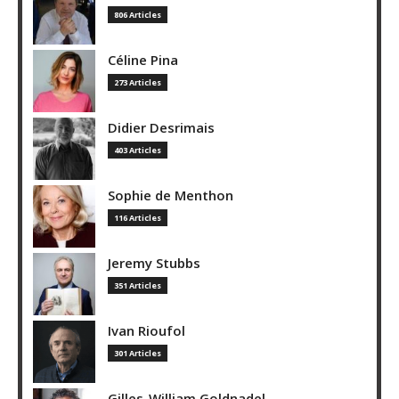
806 Articles
Céline Pina
273 Articles
Didier Desrimais
403 Articles
Sophie de Menthon
116 Articles
Jeremy Stubbs
351 Articles
Ivan Rioufol
301 Articles
Gilles-William Goldnadel