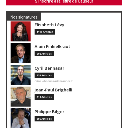
Nos signatures
Elisabeth Lévy
1190 Articles
Alain Finkielkraut
202 Articles
Cyril Bennasar
231 Articles
https://bennasarlaffranchi.fr
Jean-Paul Brighelli
817 Articles
Philippe Bilger
806 Articles