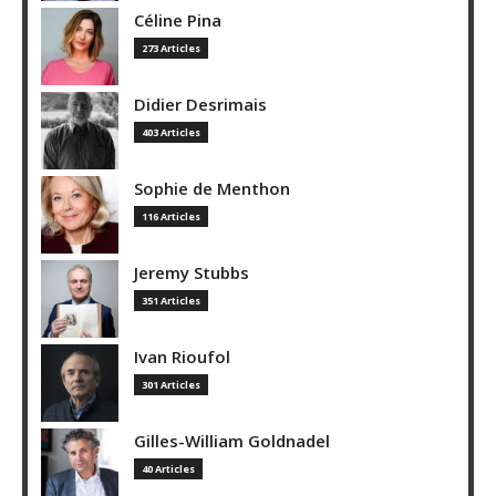
Céline Pina
273 Articles
Didier Desrimais
403 Articles
Sophie de Menthon
116 Articles
Jeremy Stubbs
351 Articles
Ivan Rioufol
301 Articles
Gilles-William Goldnadel
40 Articles