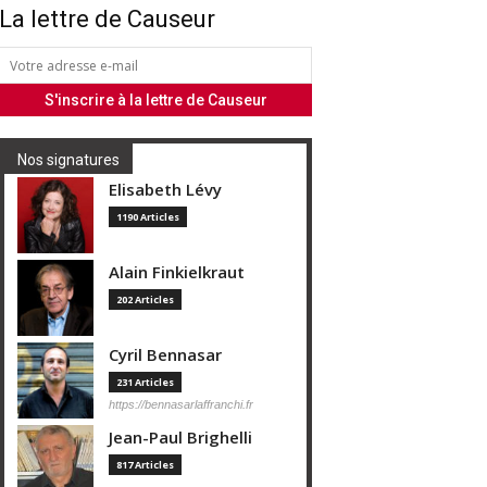
La lettre de Causeur
Nos signatures
Elisabeth Lévy
1190 Articles
Alain Finkielkraut
202 Articles
Cyril Bennasar
231 Articles
https://bennasarlaffranchi.fr
Jean-Paul Brighelli
817 Articles