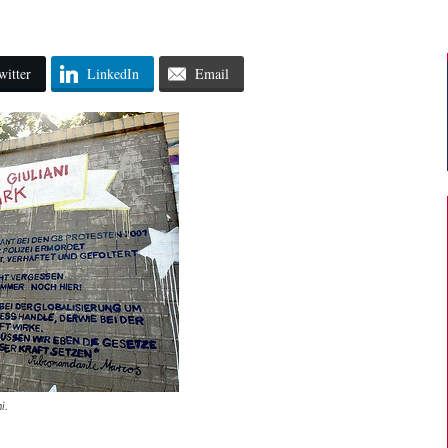
witter
LinkedIn
Email
i.