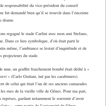
de responsabilité du vice-président du conseil
e fut demandé bien qu’il se trouvât dans l’enceinte
du drame.
vions regagné le stade Carlini avec mon ami Stefano,
. Dans ce lieu symbolique, d’où était parti le
atin même, l’ambiance se lestait d’inquiétude et de
s projecteurs du stade.
de mur, un graffiti fraichement bombé était dédié à «
ieri
» (Carlo Giulani, tué par les carabiniers).
ort de celui qui était l’un de ses anciens camarades
 les rues de la vieille ville de Gênes. Pour ma part,
x reprises, gardant notamment le souvenir d’avoir
uletta
», cette partie de l’université de Gênes