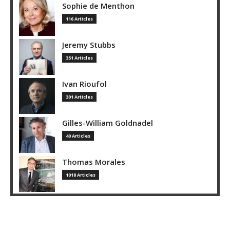
Sophie de Menthon
116 Articles
Jeremy Stubbs
351 Articles
Ivan Rioufol
301 Articles
Gilles-William Goldnadel
40 Articles
Thomas Morales
1018 Articles