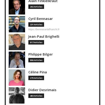
Alain Finkielkraut
202 Articles
Cyril Bennasar
231 Articles
https://bennasarlaffranchi.fr
Jean-Paul Brighelli
817 Articles
Philippe Bilger
806 Articles
Céline Pina
273 Articles
Didier Desrimais
403 Articles