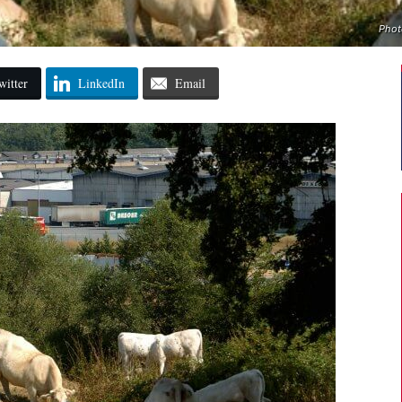
Photo
witter
LinkedIn
Email