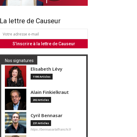
La lettre de Causeur
Nos signatures
Elisabeth Lévy
1190 Articles
Alain Finkielkraut
202 Articles
Cyril Bennasar
231 Articles
https://bennasarlaffranchi.fr