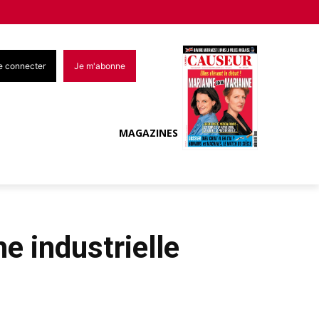
e connecter
Je m'abonne
MAGAZINES
he industrielle