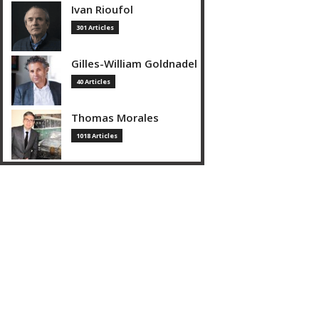
Ivan Rioufol
301 Articles
Gilles-William Goldnadel
40 Articles
Thomas Morales
1018 Articles