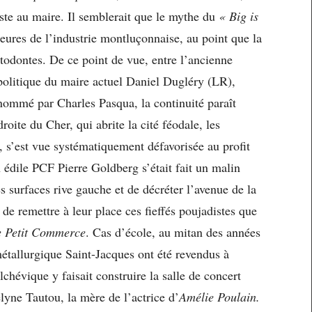
ste au maire. Il semblerait que le mythe du
« Big is
heures de l’industrie montluçonnaise, au point que la
stodontes. De ce point de vue, entre l’ancienne
olitique du maire actuel Daniel Dugléry (LR),
 nommé par Charles Pasqua, la continuité paraît
roite du Cher, qui abrite la cité féodale, les
, s’est vue systématiquement défavorisée au profit
n édile PCF Pierre Goldberg s’était fait un malin
es surfaces rive gauche et de décréter l’avenue de la
de remettre à leur place ces fieffés poujadistes que
e Petit Commerce
. Cas d’école, au mitan des années
métallurgique Saint-Jacques ont été revendus à
chévique y faisait construire la salle de concert
lyne Tautou, la mère de l’actrice d’
Amélie Poulain.