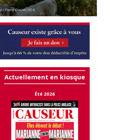
 : Pierre Gleizes/REA.
Actuellement en kiosque
Été 2026