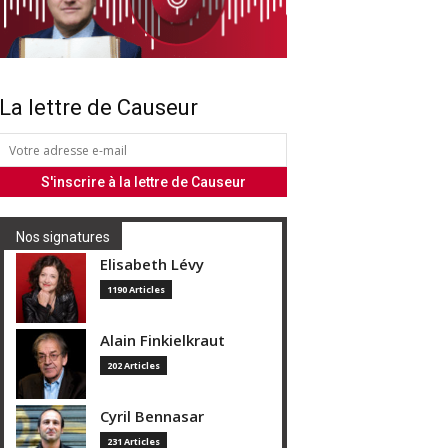
La lettre de Causeur
Nos signatures
Elisabeth Lévy
1190 Articles
Alain Finkielkraut
202 Articles
Cyril Bennasar
231 Articles