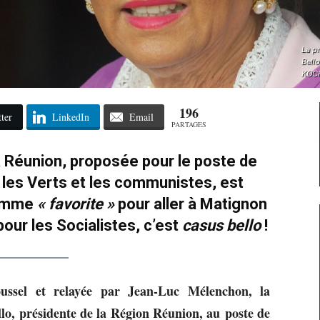
La p
Bello
KOCH
196
ter
LinkedIn
Email
PARTAGES
la Réunion, proposée pour le poste de
, les Verts et les communistes, est
comme
« favorite »
pour aller à Matignon
our les Socialistes, c’est
casus bello
!
ssel et relayée par Jean-Luc Mélenchon, la
o, présidente de la Région Réunion, au poste de