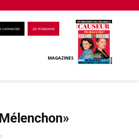
e connecter
Je m'abonne
MAGAZINES
e Mélenchon»
s