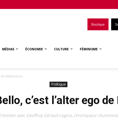
Boutique
S
MÉDIAS
ÉCONOMIE
CULTURE
FÉMINISME
go de Mélenchon»
Politique
ello, c’est l’alter ego d
Entretien avec Geoffroy Géraud-Legros, chroniqueur réunionnai