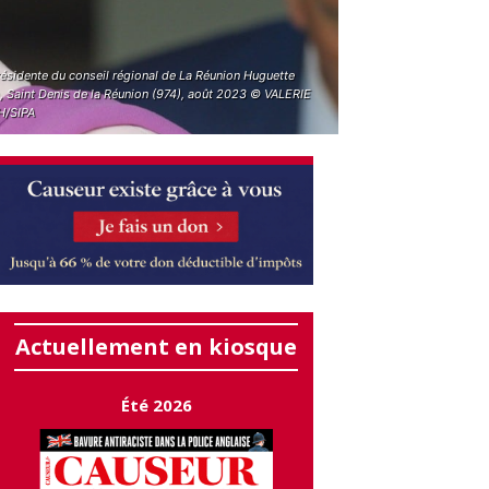
résidente du conseil régional de La Réunion Huguette
, Saint Denis de la Réunion (974), août 2023 © VALERIE
/SIPA
Actuellement en kiosque
Été 2026