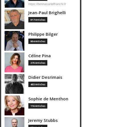
https://bennasarlaffranchi.fr
Jean-Paul Brighelli
817 Articles
Philippe Bilger
804 Articles
Céline Pina
273 Articles
Didier Desrimais
403 Articles
Sophie de Menthon
116 Articles
Jeremy Stubbs