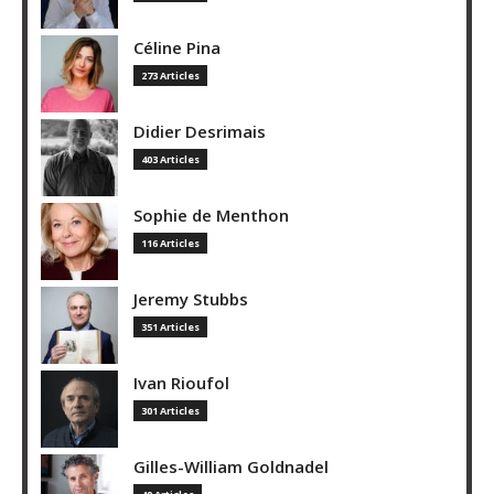
Céline Pina
273 Articles
Didier Desrimais
403 Articles
Sophie de Menthon
116 Articles
Jeremy Stubbs
351 Articles
Ivan Rioufol
301 Articles
Gilles-William Goldnadel