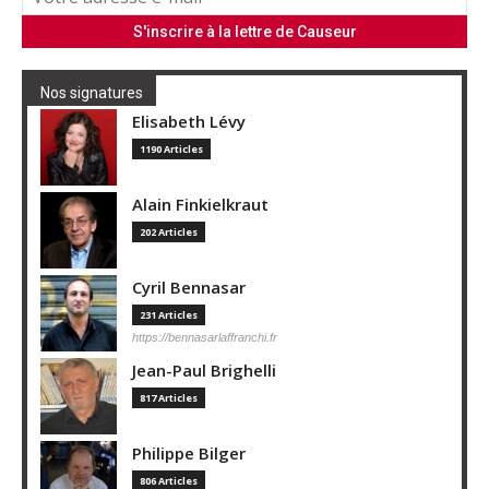
Nos signatures
Elisabeth Lévy
1190 Articles
Alain Finkielkraut
202 Articles
Cyril Bennasar
231 Articles
https://bennasarlaffranchi.fr
Jean-Paul Brighelli
817 Articles
Philippe Bilger
806 Articles