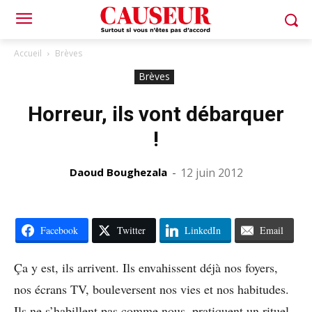
Accueil
Brèves
Brèves
Horreur, ils vont débarquer
!
Daoud Boughezala
-
12 juin 2012
Facebook
Twitter
LinkedIn
Email
Ça y est, ils arrivent. Ils envahissent déjà nos foyers,
nos écrans TV, bouleversent nos vies et nos habitudes.
Ils ne s’habillent pas comme nous, pratiquent un rituel