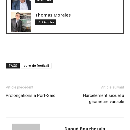
40 Articles
Thomas Morales
1018 Articles
TAGS
euro de football
Article précédent
Article suivant
Prolongations à Port-Saïd
Harcèlement sexuel à
géométrie variable
Daoud Boughezala