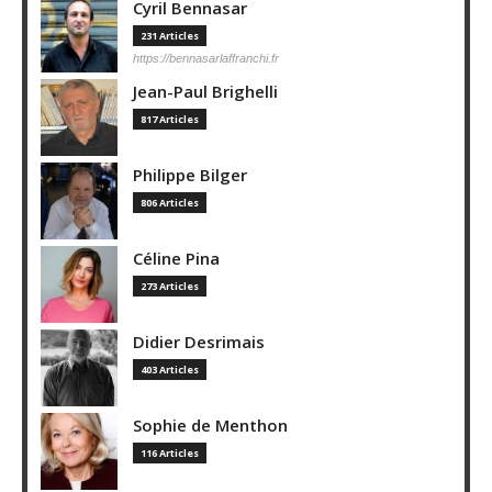
Cyril Bennasar
231 Articles
https://bennasarlaffranchi.fr
Jean-Paul Brighelli
817 Articles
Philippe Bilger
806 Articles
Céline Pina
273 Articles
Didier Desrimais
403 Articles
Sophie de Menthon
116 Articles