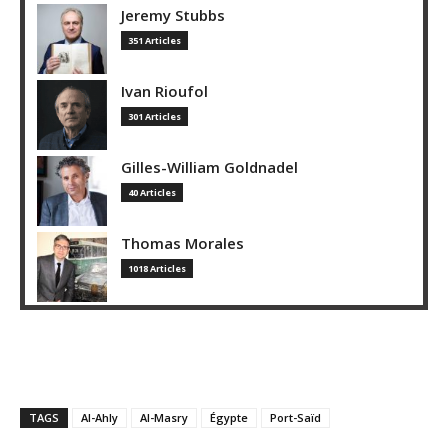
Jeremy Stubbs
351 Articles
Ivan Rioufol
301 Articles
Gilles-William Goldnadel
40 Articles
Thomas Morales
1018 Articles
TAGS
Al-Ahly
Al-Masry
Égypte
Port-Saïd