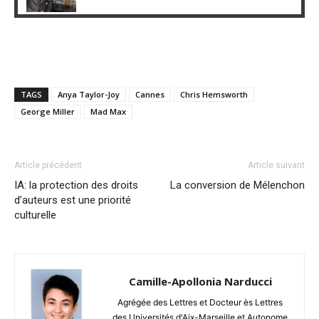
TAGS
Anya Taylor-Joy
Cannes
Chris Hemsworth
George Miller
Mad Max
Article précédent
Article suivant
IA: la protection des droits
La conversion de Mélenchon
d’auteurs est une priorité
culturelle
Camille-Apollonia Narducci
Agrégée des Lettres et Docteur ès Lettres
des Universités d'Aix-Marseille et Autonome