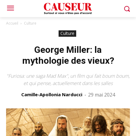
Accueil
Culture
Culture
George Miller: la
mythologie des vieux?
"Furiosa: une saga Mad Max", un film qui fait boum boum,
et qui pense, actuellement dans les salles
Camille-Apollonia Narducci
-
29 mai 2024