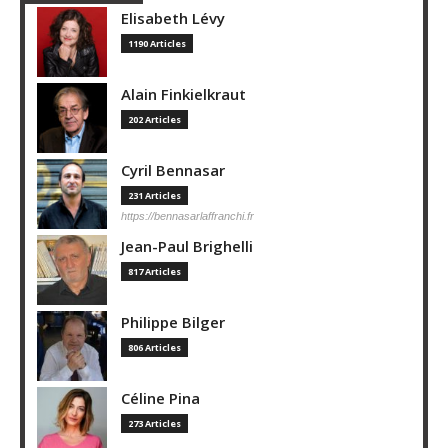
Elisabeth Lévy
1190 Articles
Alain Finkielkraut
202 Articles
Cyril Bennasar
231 Articles
https://bennasarlaffranchi.fr
Jean-Paul Brighelli
817 Articles
Philippe Bilger
806 Articles
Céline Pina
273 Articles