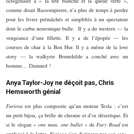
octogénaire à « la tête blanche et la queue verte »,
comme disait Bassompierre, n’a plus de temps à perdre
pour les livrer prémâchés et simplifiés à un spectateur
dont le carbu neuronique bulle. Il y a du western — la
vengeance d’une fillette. Il y a de l’épopée — les
courses de char à la Ben Hur. Il y a même de la love
story — la walkyrie Brunehilde a couché avec un
homme… Damned !
Anya Taylor-Joy ne déçoit pas, Chris
Hemsworth génial
Furiosa
est plus composite qu’un moteur Tesla : c’est
un petit bijou, ça brille de chrome et d’or désertique. Et
si le slogan «
one man, one bullet
» de
Fury Road
est
appliqué à la lettre,
Furiosa
s’en distingue par son sens.