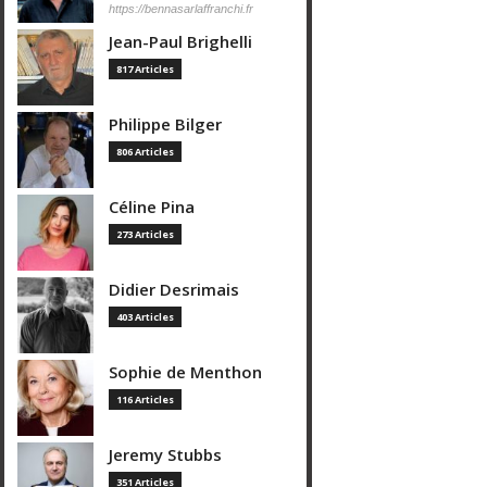
https://bennasarlaffranchi.fr
Jean-Paul Brighelli
817 Articles
Philippe Bilger
806 Articles
Céline Pina
273 Articles
Didier Desrimais
403 Articles
Sophie de Menthon
116 Articles
Jeremy Stubbs
351 Articles