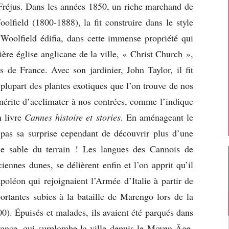
 Fréjus. Dans les années 1850, un riche marchand de
ield (1800-1888), la fit construire dans le style
 Woolfield édifia, dans cette immense propriété qui
ière église anglicane de la ville, « Christ Church »,
s de France. Avec son jardinier, John Taylor, il fit
 plupart des plantes exotiques que l’on trouve de nos
 mérite d’acclimater à nos contrées, comme l’indique
n livre
Cannes histoire et stories
. En aménageant le
t pas sa surprise cependant de découvrir plus d’une
 le sable du terrain ! Les langues des Cannois de
iennes dunes, se délièrent enfin et l’on apprit qu’il
poléon qui rejoignaient l’Armée d’Italie à partir de
rtantes subies à la bataille de Marengo lors de la
). Épuisés et malades, ils avaient été parqués dans
rance, qui surplombe la ville depuis le Moyen Âge,