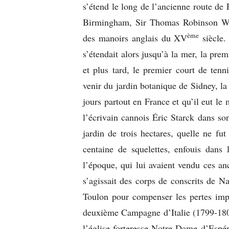
s’étend le long de l’ancienne route de
Birmingham, Sir Thomas Robinson Woolf
ème
des manoirs anglais du XV
siècle.
s’étendait alors jusqu’à la mer, la prem
et plus tard, le premier court de tenni
venir du jardin botanique de Sidney, la
jours partout en France et qu’il eut le
l’écrivain cannois Éric Starck dans so
jardin de trois hectares, quelle ne fu
centaine de squelettes, enfouis dans
l’époque, qui lui avaient vendu ces anc
s’agissait des corps de conscrits de Na
Toulon pour compenser les pertes impo
deuxième Campagne d’Italie (1799-1800
l’église-forteresse Notre-Dame d’Espé