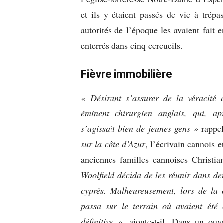
et ils y étaient passés de vie à trépa
autorités de l’époque les avaient fait e
enterrés dans cinq cercueils.
Fièvre immobilière
« Désirant s’assurer de la véracité 
éminent chirurgien anglais, qui, a
s’agissait bien de jeunes gens »
rappel
sur la côte d’Azur
, l’écrivain cannois 
anciennes familles cannoises Christia
Woolfield décida de les réunir dans d
cyprès. Malheureusement, lors de la 
passa sur le terrain où avaient été c
définitive »
, ajoute-t-il. Dans un ouv