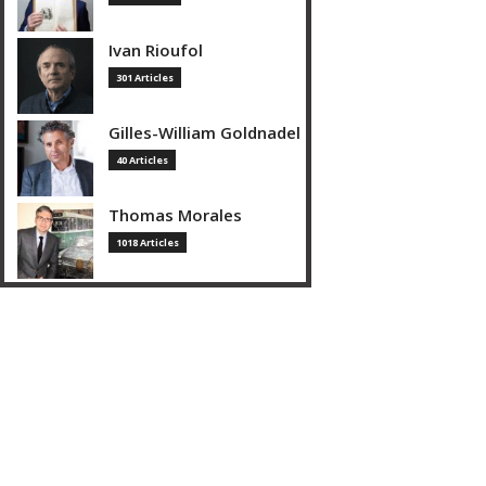
Ivan Rioufol
301 Articles
Gilles-William Goldnadel
40 Articles
Thomas Morales
1018 Articles