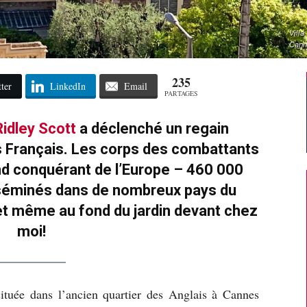
Villa
Cann
235
ter
LinkedIn
Email
PARTAGES
Ridley Scott
a déclenché un regain
es Français. Les corps des combattants
nd conquérant de l’Europe – 460 000
sséminés dans de nombreux pays du
et même au fond du jardin devant chez
moi!
située dans l’ancien quartier des Anglais à Cannes