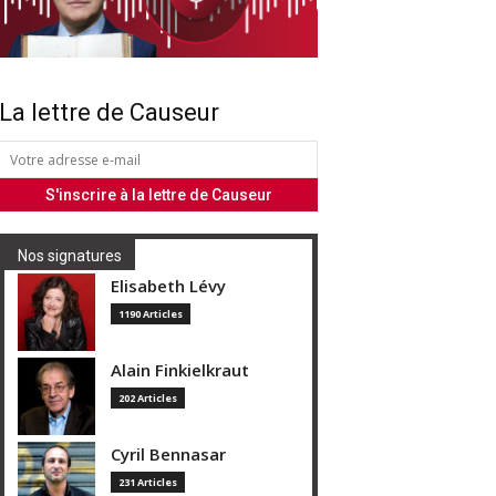
La lettre de Causeur
Nos signatures
Elisabeth Lévy
1190 Articles
Alain Finkielkraut
202 Articles
Cyril Bennasar
231 Articles