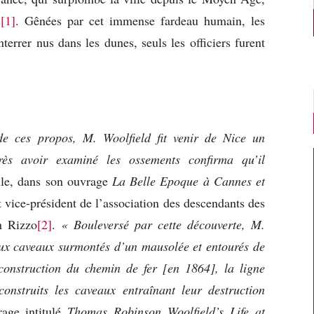
s
[1]
. Gênées par cet immense fardeau humain, les
nterrer nus dans les dunes, seuls les officiers furent
de ces propos, M. Woolfield fit venir de Nice un
près avoir examiné les ossements confirma qu’il
le, dans son ouvrage
La Belle Epoque à Cannes et
et vice-président de l’association des descendants des
n Rizzo
[2]
.
« Bouleversé par cette découverte, M.
eux caveaux surmontés d’un mausolée et entourés de
construction du chemin de fer [en 1864], la ligne
onstruits les caveaux entraînant leur destruction
rage intitulé
Thomas Robinson Woolfield’s Life at