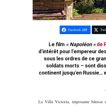
235
Facebook
Twit
Le film
« Napoléon »
de 
d’intérêt pour l’empereur d
sous les ordres de ce gra
soldats morts – sont di
continent jusqu’en Russie… 
La Villa Victoria, imposante bâtisse 