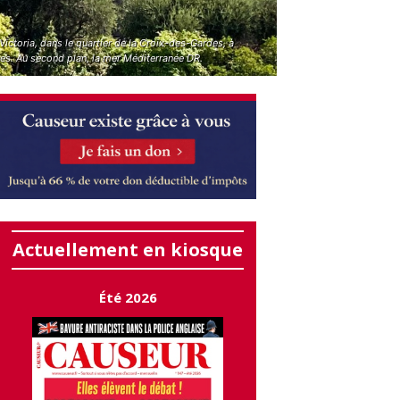
 Victoria, dans le quartier de la Croix-des-Gardes, à
es. Au second plan, la mer Méditerranée DR.
Actuellement en kiosque
Été 2026