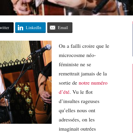
witter
LinkedIn
Email
On a failli croire que le
microcosme néo-
féministe ne se
remettrait jamais de la
sortie de
notre numéro
d’été
. Vu le flot
d’insultes rageuses
qu’elles nous ont
adressées, on les
imaginait outrées