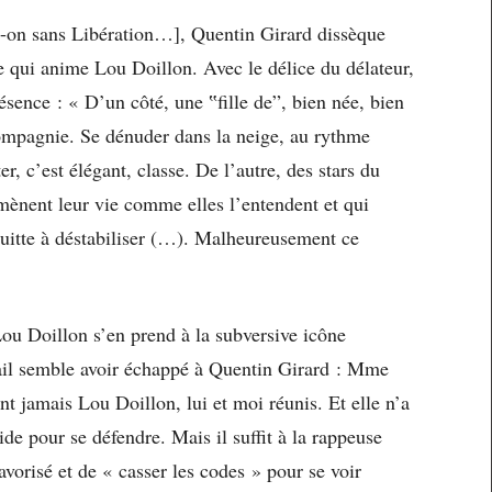
t-on sans Libération…], Quentin Girard dissèque
e qui anime Lou Doillon. Avec le délice du délateur,
résence : « D’un côté, une ‟fille de”, bien née, bien
ompagnie. Se dénuder dans la neige, au rythme
r, c’est élégant, classe. De l’autre, des stars du
mènent leur vie comme elles l’entendent et qui
 quitte à déstabiliser (…). Malheureusement ce
Lou Doillon s’en prend à la subversive icône
tail semble avoir échappé à Quentin Girard : Mme
nt jamais Lou Doillon, lui et moi réunis. Et elle n’a
de pour se défendre. Mais il suffit à la rappeuse
avorisé et de « casser les codes » pour se voir