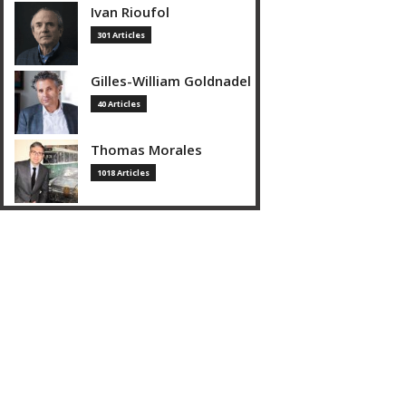
Ivan Rioufol
301 Articles
Gilles-William Goldnadel
40 Articles
Thomas Morales
1018 Articles