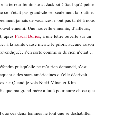
 la terreur féministe ». Jackpot ! Sauf qu’à peine
ue ce n’était pas grand-chose, seulement la routine.
prennent jamais de vacances, n’ont pas tardé à nous
n nouvel ennemi. Une nouvelle ennemie, d’ailleurs,
t, après
Pascal Bories
, à une lettre ouverte sur un
uer à la sainte cause mérite le pilori, aucune raison
 revendiquée, s’en sorte comme si de rien n’était…
 défendre puisqu’elle ne m’a rien demandé, s’est
taquant à des stars américaines qu’elle décrivait
des : « Quand je vois Nicki Minaj et Kim
 dis que ma grand-mère a lutté pour autre chose que
d que ces deux femmes ne font que se déshabiller