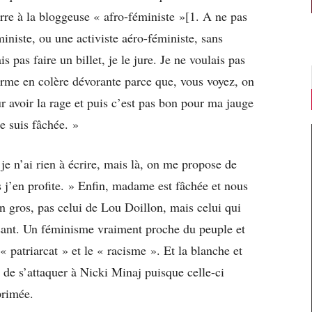
zarre à la bloggeuse « afro-féministe »[1. A ne pas
iniste, ou une activiste aéro-féministe, sans
s pas faire un billet, je le jure. Je ne voulais pas
rme en colère dévorante parce que, vous voyez, on
our avoir la rage et puis c’est pas bon pour ma jauge
e suis fâchée. »
 je n’ai rien à écrire, mais là, on me propose de
s j’en profite. » Enfin, madame est fâchée et nous
n gros, pas celui de Lou Doillon, mais celui qui
sant. Un féminisme vraiment proche du peuple et
« patriarcat » et le « racisme ». Et la blanche et
 de s’attaquer à Nicki Minaj puisque celle-ci
primée.