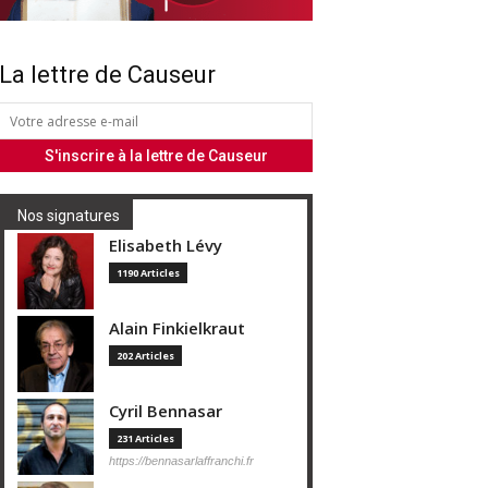
La lettre de Causeur
Nos signatures
Elisabeth Lévy
1190 Articles
Alain Finkielkraut
202 Articles
Cyril Bennasar
231 Articles
https://bennasarlaffranchi.fr