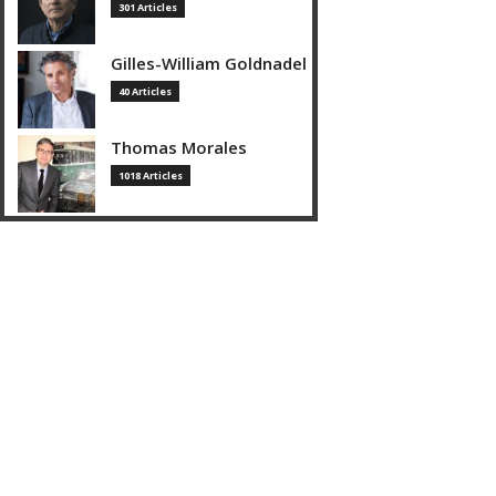
301 Articles
Gilles-William Goldnadel
40 Articles
Thomas Morales
1018 Articles