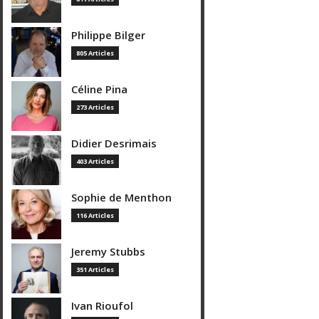
Philippe Bilger
805 Articles
Céline Pina
273 Articles
Didier Desrimais
403 Articles
Sophie de Menthon
116 Articles
Jeremy Stubbs
351 Articles
Ivan Rioufol