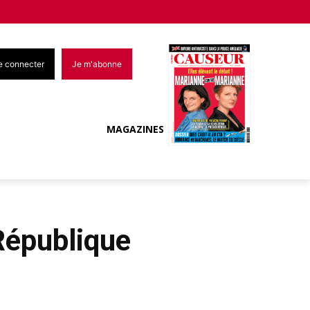
e connecter
Je m'abonne
MAGAZINES
 République