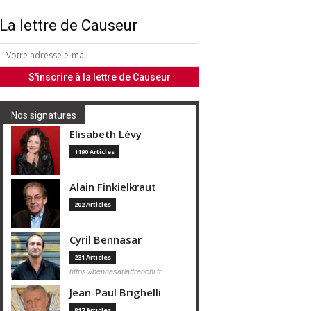
La lettre de Causeur
Nos signatures
Elisabeth Lévy
1190 Articles
Alain Finkielkraut
202 Articles
Cyril Bennasar
231 Articles
https://bennasarlaffranchi.fr
Jean-Paul Brighelli
817 Articles