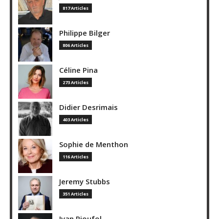
817 Articles
Philippe Bilger
806 Articles
Céline Pina
273 Articles
Didier Desrimais
403 Articles
Sophie de Menthon
116 Articles
Jeremy Stubbs
351 Articles
Ivan Rioufol