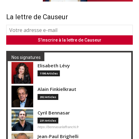
La lettre de Causeur
Nos signatures
Elisabeth Lévy
1190 Articles
Alain Finkielkraut
202 Articles
Cyril Bennasar
231 Articles
https://bennasarlaffranchi.fr
Jean-Paul Brighelli