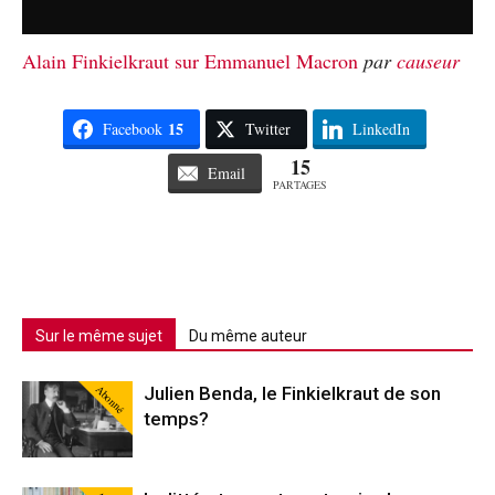
Alain Finkielkraut sur Emmanuel Macron
par
causeur
15
Facebook
Twitter
LinkedIn
15
Email
PARTAGES
Sur le même sujet
Du même auteur
Abonné
Julien Benda, le Finkielkraut de son
temps?