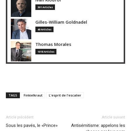
301 Articles
Gilles-William Goldnadel
40 Articles
Thomas Morales
1018 Articles
TAGS
Finkielkraut
L'esprit de l'escalier
Article précédent
Article suivant
Sous les pavés, le «Prince»
Antisémitisme: appelons les