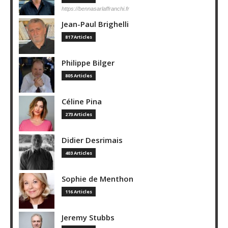
https://bennasarlaffranchi.fr
Jean-Paul Brighelli
817 Articles
Philippe Bilger
805 Articles
Céline Pina
273 Articles
Didier Desrimais
403 Articles
Sophie de Menthon
116 Articles
Jeremy Stubbs