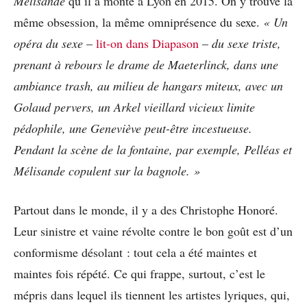
Mélisande
qu’il a monté à Lyon en 2015. On y trouve la
même obsession, la même omniprésence du sexe.
« Un
opéra du sexe
–
lit-on dans Diapason
–
du sexe triste,
prenant à rebours le drame de Maeterlinck, dans une
ambiance trash, au milieu de hangars miteux, avec un
Golaud pervers, un Arkel vieillard vicieux limite
pédophile, une Geneviève peut-être incestueuse.
Pendant la scène de la fontaine, par exemple, Pelléas et
Mélisande copulent sur la bagnole. »
Partout dans le monde, il y a des Christophe Honoré.
Leur sinistre et vaine révolte contre le bon goût est d’un
conformisme désolant : tout cela a été maintes et
maintes fois répété. Ce qui frappe, surtout, c’est le
mépris dans lequel ils tiennent les artistes lyriques, qui,