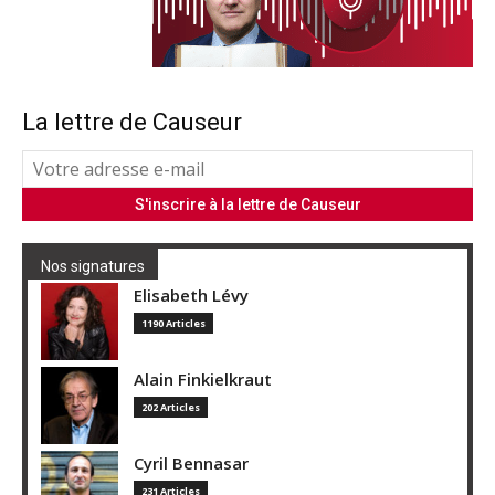
La lettre de Causeur
Nos signatures
Elisabeth Lévy
1190 Articles
Alain Finkielkraut
202 Articles
Cyril Bennasar
231 Articles