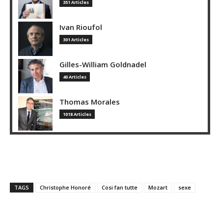
351 Articles
Ivan Rioufol
301 Articles
Gilles-William Goldnadel
40 Articles
Thomas Morales
1018 Articles
TAGS
Christophe Honoré
Cosi fan tutte
Mozart
sexe