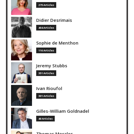
273 Articles
Didier Desrimais
404 Articles
Sophie de Menthon
116 Articles
Jeremy Stubbs
351 Articles
Ivan Rioufol
301 Articles
Gilles-William Goldnadel
40 Articles
Thomas Morales