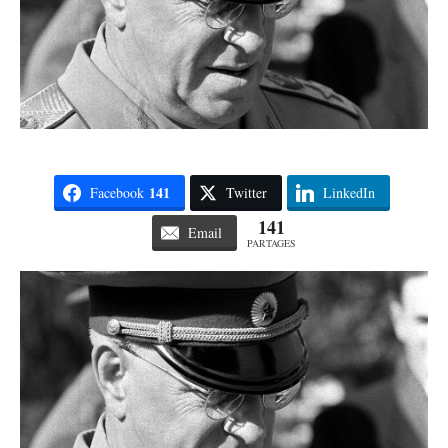
141
Facebook
Twitter
LinkedIn
141
Email
PARTAGES