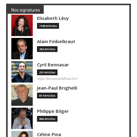
Nos signatures
Elisabeth Lévy
1190 Articles
Alain Finkielkraut
202 Articles
Cyril Bennasar
231 Articles
https://bennasarlaffranchi.fr
Jean-Paul Brighelli
817 Articles
Philippe Bilger
806 Articles
Céline Pina