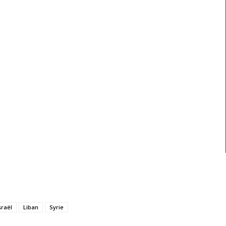
sraël
Liban
Syrie