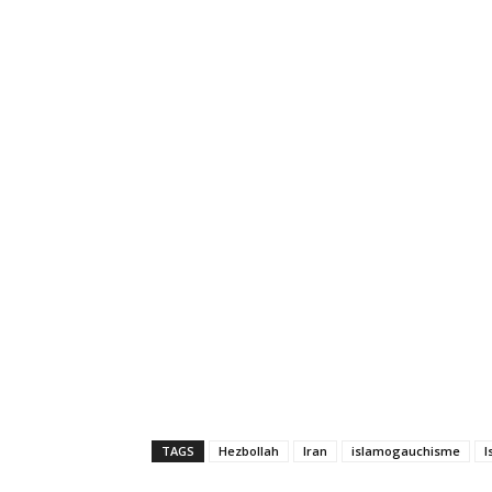
TAGS
Hezbollah
Iran
islamogauchisme
I