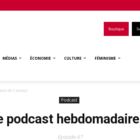
Boutique
S
MÉDIAS
ÉCONOMIE
CULTURE
FÉMINISME
ire de Causeur
Podcast
e podcast hebdomadaire
Episode 67