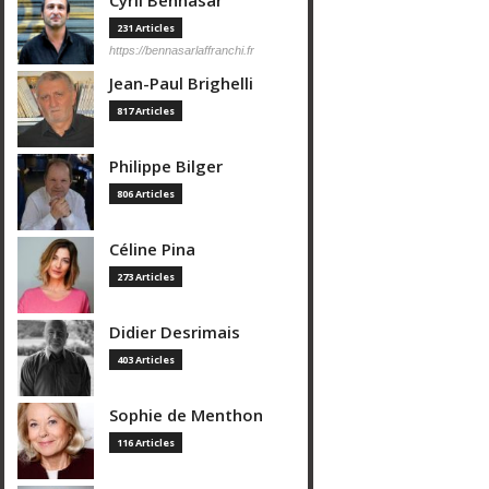
Cyril Bennasar
231 Articles
https://bennasarlaffranchi.fr
Jean-Paul Brighelli
817 Articles
Philippe Bilger
806 Articles
Céline Pina
273 Articles
Didier Desrimais
403 Articles
Sophie de Menthon
116 Articles