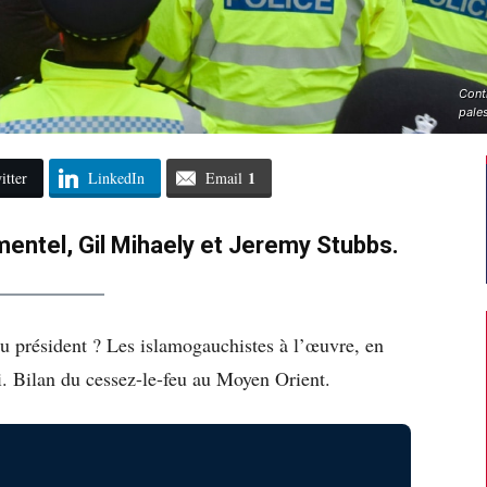
Cont
pale
1
itter
LinkedIn
Email
mentel, Gil Mihaely et Jeremy Stubbs.
 président ? Les islamogauchistes à l’œuvre, en
. Bilan du cessez-le-feu au Moyen Orient.