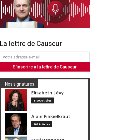
La lettre de Causeur
Nos signatures
Elisabeth Lévy
1190 Articles
Alain Finkielkraut
202 Articles