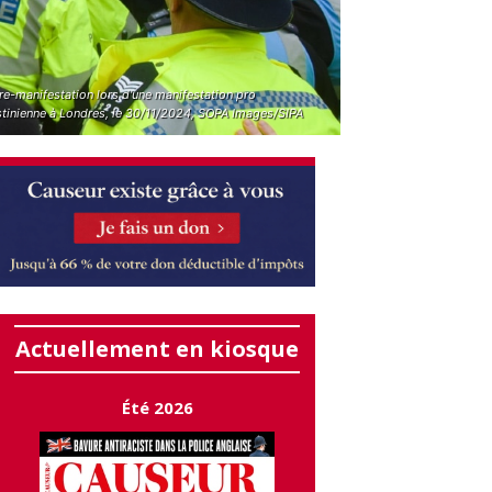
re-manifestation lors d'une manifestation pro
stinienne à Londres, le 30/11/2024, SOPA Images/SIPA
Actuellement en kiosque
Été 2026