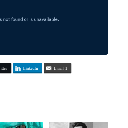
1
itter
LinkedIn
Email