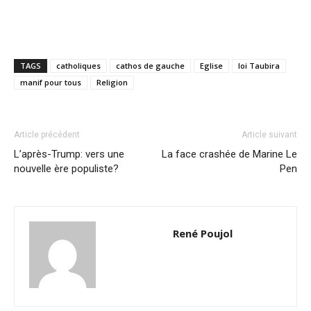
TAGS
catholiques
cathos de gauche
Eglise
loi Taubira
manif pour tous
Religion
Article précédent
Article suivant
L’après-Trump: vers une
La face crashée de Marine Le
nouvelle ère populiste?
Pen
René Poujol