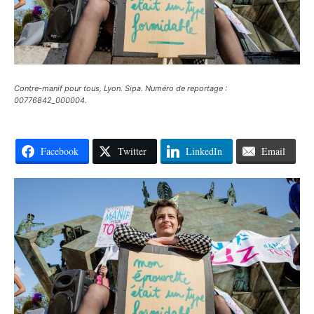
Contre-manif pour tous, Lyon. Sipa. Numéro de reportage :
00776842_000004.
Facebook
Twitter
LinkedIn
Email