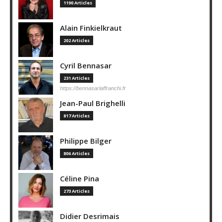
1190 Articles
Alain Finkielkraut
202 Articles
Cyril Bennasar
231 Articles
https://bennasarlaffranchi.fr
Jean-Paul Brighelli
817 Articles
Philippe Bilger
806 Articles
Céline Pina
273 Articles
Didier Desrimais