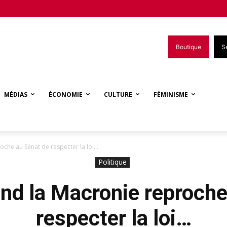
Boutique
S
MÉDIAS
ÉCONOMIE
CULTURE
FÉMINISME
oche au Sénat de respecter la loi…
Politique
and la Macronie reproche
respecter la loi…