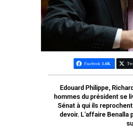
1.6K
Facebook
Twi
Edouard Philippe, Richar
hommes du président se liv
Sénat à qui ils reprochent 
devoir. L’affaire Benalla
s