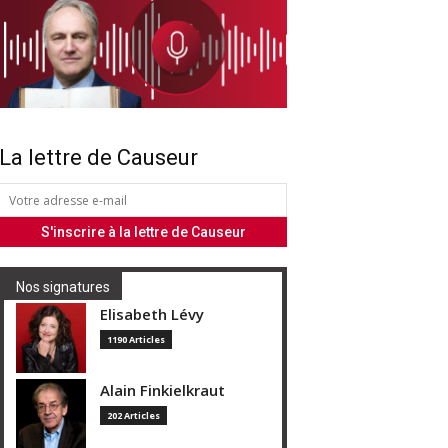
La lettre de Causeur
Nos signatures
Elisabeth Lévy
1190 Articles
Alain Finkielkraut
202 Articles