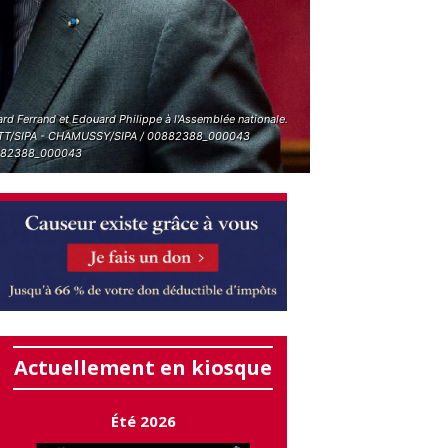
rd Ferrand et Edouard Philippe à l'Assemblée nationale.
T/SIPA - CHAMUSSY/SIPA / 00882388_000043
882388_000043
Actuellement en kiosque
Été 2026