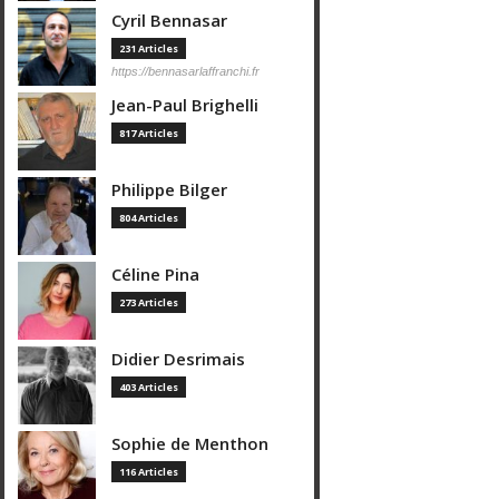
Cyril Bennasar
231 Articles
https://bennasarlaffranchi.fr
Jean-Paul Brighelli
817 Articles
Philippe Bilger
804 Articles
Céline Pina
273 Articles
Didier Desrimais
403 Articles
Sophie de Menthon
116 Articles