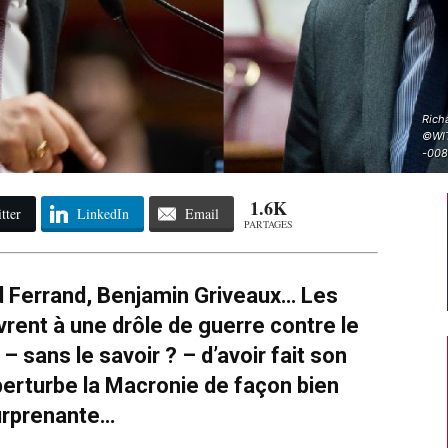
Richa
©WIT
-00
1.6K
tter
LinkedIn
Email
PARTAGES
d Ferrand, Benjamin Griveaux… Les
rent à une drôle de guerre contre le
– sans le savoir ? – d’avoir fait son
 perturbe la Macronie de façon bien
urprenante…