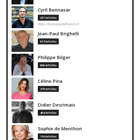
Cyril Bennasar
231 Articles
https://bennasarlaffranchi.fr
Jean-Paul Brighelli
817 Articles
Philippe Bilger
806 Articles
Céline Pina
273 Articles
Didier Desrimais
404 Articles
Sophie de Menthon
116 Articles