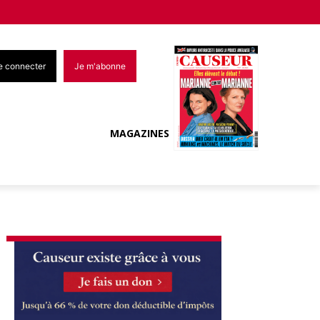
e connecter
Je m'abonne
MAGAZINES