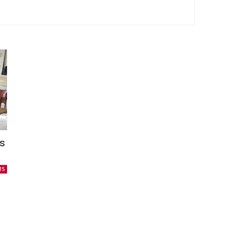
ns
15