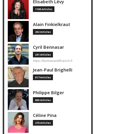
Elisabeth Lévy
1190 Articles
Alain Finkielkraut
202 Articles
Cyril Bennasar
231 Articles
https://bennasarlaffranchi.fr
Jean-Paul Brighelli
817 Articles
Philippe Bilger
805 Articles
Céline Pina
273 Articles