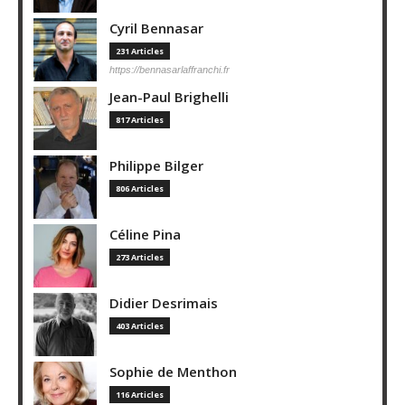
Cyril Bennasar
231 Articles
https://bennasarlaffranchi.fr
Jean-Paul Brighelli
817 Articles
Philippe Bilger
806 Articles
Céline Pina
273 Articles
Didier Desrimais
403 Articles
Sophie de Menthon
116 Articles