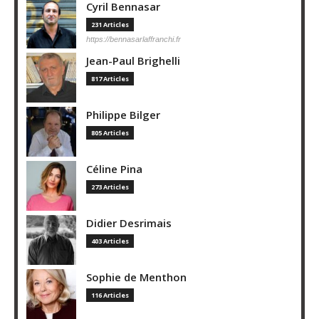
Cyril Bennasar
231 Articles
https://bennasarlaffranchi.fr
Jean-Paul Brighelli
817 Articles
Philippe Bilger
805 Articles
Céline Pina
273 Articles
Didier Desrimais
403 Articles
Sophie de Menthon
116 Articles