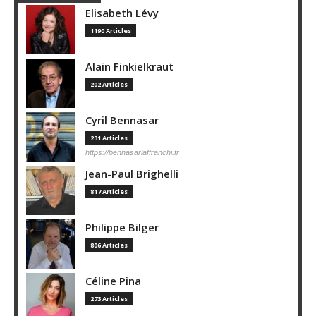
Elisabeth Lévy
1190 Articles
Alain Finkielkraut
202 Articles
Cyril Bennasar
231 Articles
https://bennasarlaffranchi.fr
Jean-Paul Brighelli
817 Articles
Philippe Bilger
806 Articles
Céline Pina
273 Articles