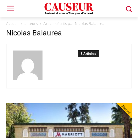
Accueil
auteurs
Articles écrits par Nicolas Balaurea
Nicolas Balaurea
3 Articles
Abonné