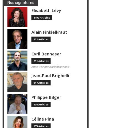
Nos signatures
Elisabeth Lévy
1190 Articles
Alain Finkielkraut
202 Articles
Cyril Bennasar
231 Articles
https://bennasarlaffranchi.fr
Jean-Paul Brighelli
817 Articles
Philippe Bilger
806 Articles
Céline Pina
273 Articles