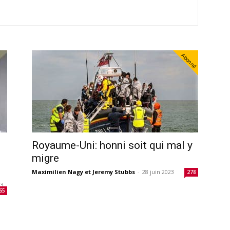
Abonné
Royaume-Uni: honni soit qui mal y
migre
Maximilien Nagy et Jeremy Stubbs
-
28 juin 2023
278
23
65