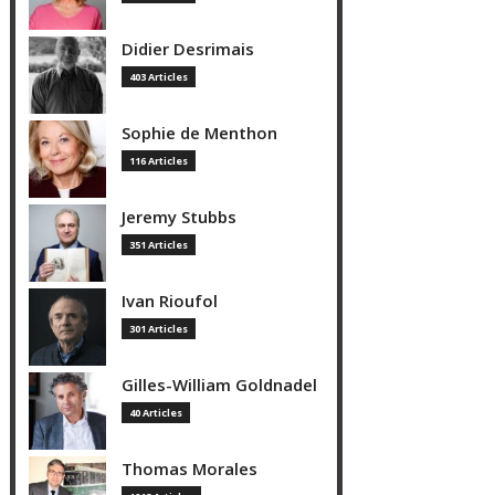
Didier Desrimais
403 Articles
Sophie de Menthon
116 Articles
Jeremy Stubbs
351 Articles
Ivan Rioufol
301 Articles
Gilles-William Goldnadel
40 Articles
Thomas Morales