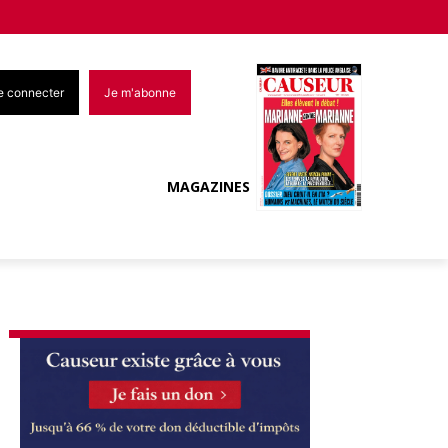
e connecter
Je m'abonne
MAGAZINES