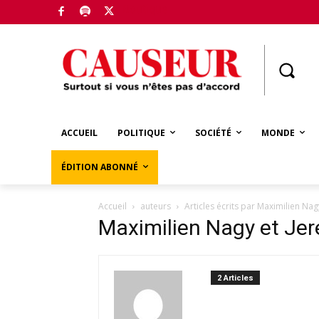
Boutique
ACCUEIL
POLITIQUE
SOCIÉTÉ
MONDE
ÉDITION ABONNÉ
Accueil
auteurs
Articles écrits par Maximilien Na
Maximilien Nagy et Je
2 Articles