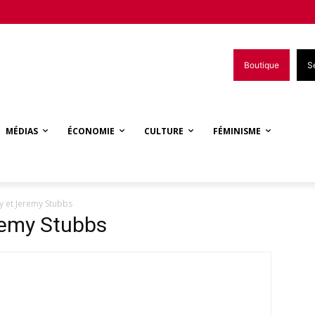
Boutique
S
MÉDIAS
ÉCONOMIE
CULTURE
FÉMINISME
gy et Jeremy Stubbs
remy Stubbs