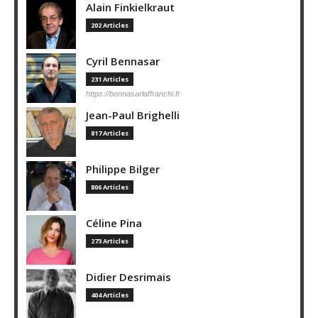
Alain Finkielkraut
202 Articles
Cyril Bennasar
231 Articles
https://bennasarlaffranchi.fr
Jean-Paul Brighelli
817 Articles
Philippe Bilger
806 Articles
Céline Pina
273 Articles
Didier Desrimais
404 Articles