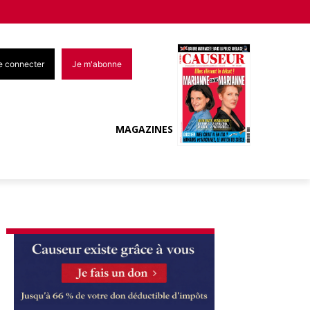
e connecter
Je m'abonne
MAGAZINES