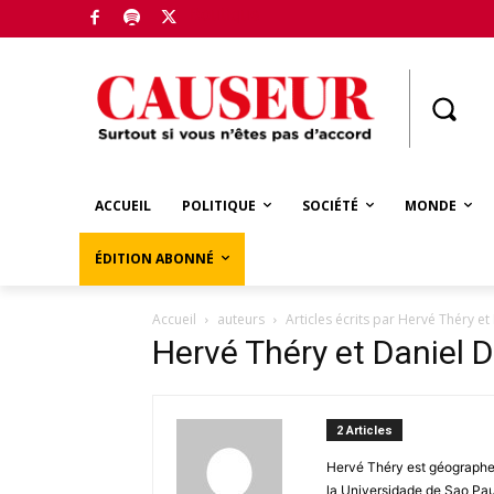
Boutique
ACCUEIL
POLITIQUE
SOCIÉTÉ
MONDE
ÉDITION ABONNÉ
Accueil
auteurs
Articles écrits par Hervé Théry et
Hervé Théry et Daniel D
2 Articles
Hervé Théry est géographe
la Universidade de Sao Pau