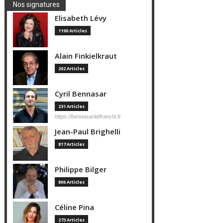
Nos signatures
Elisabeth Lévy
1190 Articles
Alain Finkielkraut
202 Articles
Cyril Bennasar
231 Articles
https://bennasarlaffranchi.fr
Jean-Paul Brighelli
817 Articles
Philippe Bilger
806 Articles
Céline Pina
273 Articles