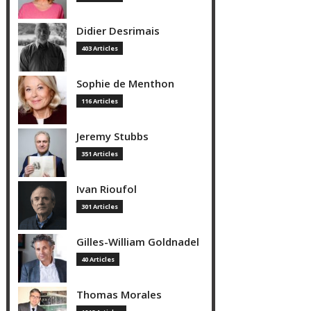
Didier Desrimais
403 Articles
Sophie de Menthon
116 Articles
Jeremy Stubbs
351 Articles
Ivan Rioufol
301 Articles
Gilles-William Goldnadel
40 Articles
Thomas Morales