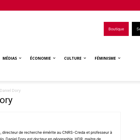
Boutique
S
MÉDIAS
ÉCONOMIE
CULTURE
FÉMINISME
 Daniel Dory
ory
, directeur de recherche émérite au CNRS-Creda et professeur à
lo. Daniel Dory est docteur en géographie, HDR, maitre de