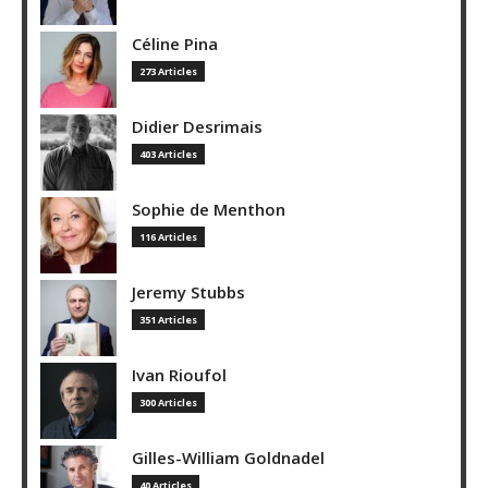
Céline Pina
273 Articles
Didier Desrimais
403 Articles
Sophie de Menthon
116 Articles
Jeremy Stubbs
351 Articles
Ivan Rioufol
300 Articles
Gilles-William Goldnadel
40 Articles