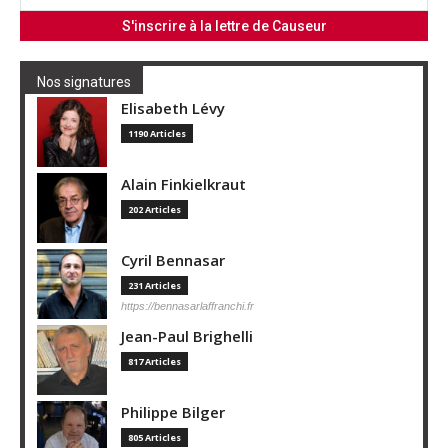
Nos signatures
Elisabeth Lévy
1190 Articles
Alain Finkielkraut
202 Articles
Cyril Bennasar
231 Articles
https://bennasarlaffranchi.fr
Jean-Paul Brighelli
817 Articles
Philippe Bilger
805 Articles