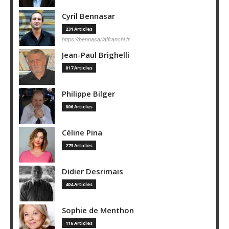
Cyril Bennasar
231 Articles
https://bennasarlaffranchi.fr
Jean-Paul Brighelli
817 Articles
Philippe Bilger
806 Articles
Céline Pina
273 Articles
Didier Desrimais
404 Articles
Sophie de Menthon
116 Articles