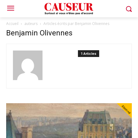
Accueil
auteurs
Articles écrits par Benjamin Olivennes
Benjamin Olivennes
1 Articles
Abonné