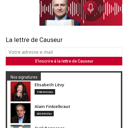
La lettre de Causeur
Nos signatures
Elisabeth Lévy
1190 Articles
Alain Finkielkraut
202 Articles
Cyril Bennasar