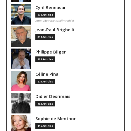
Cyril Bennasar
231 Articles
https://bennasarlaffranchi.fr
Jean-Paul Brighelli
817 Articles
Philippe Bilger
805 Articles
Céline Pina
273 Articles
Didier Desrimais
403 Articles
Sophie de Menthon
116 Articles