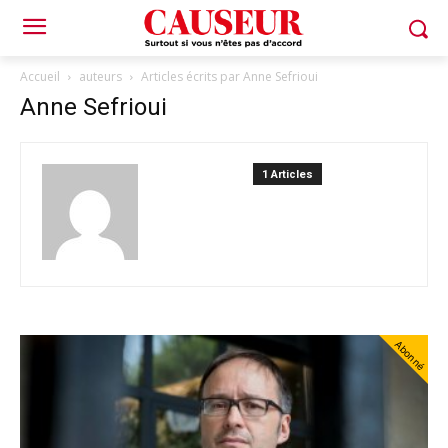
Accueil
auteurs
Articles écrits par Anne Sefrioui
Anne Sefrioui
1 Articles
Abonné