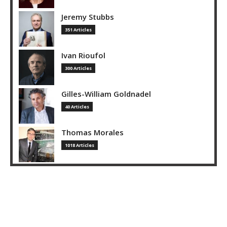
Jeremy Stubbs
351 Articles
Ivan Rioufol
300 Articles
Gilles-William Goldnadel
40 Articles
Thomas Morales
1018 Articles