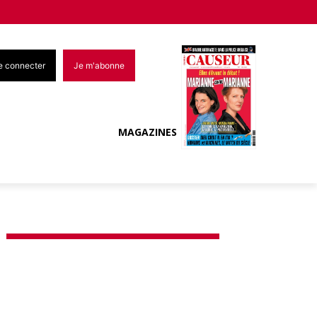
e connecter
Je m'abonne
MAGAZINES