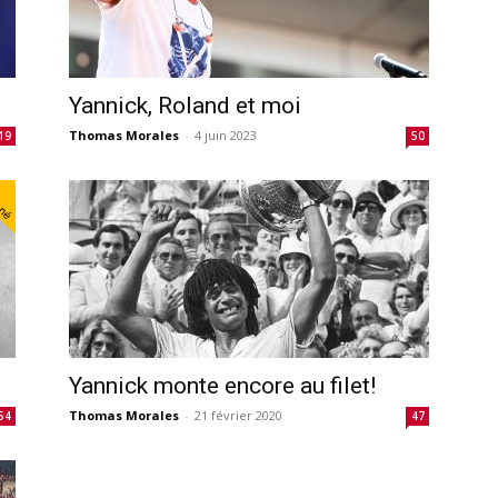
Yannick, Roland et moi
Thomas Morales
-
4 juin 2023
19
50
nné
Yannick monte encore au filet!
Thomas Morales
-
21 février 2020
54
47