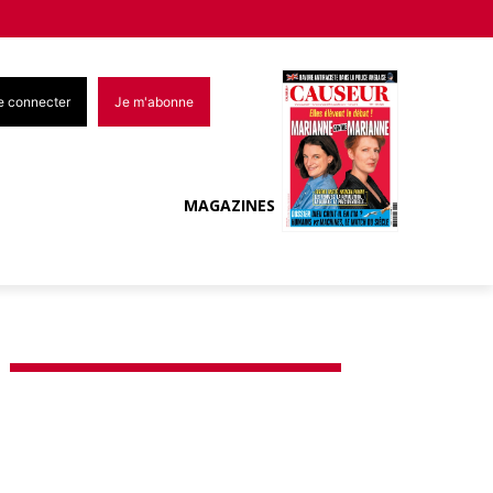
e connecter
Je m'abonne
MAGAZINES