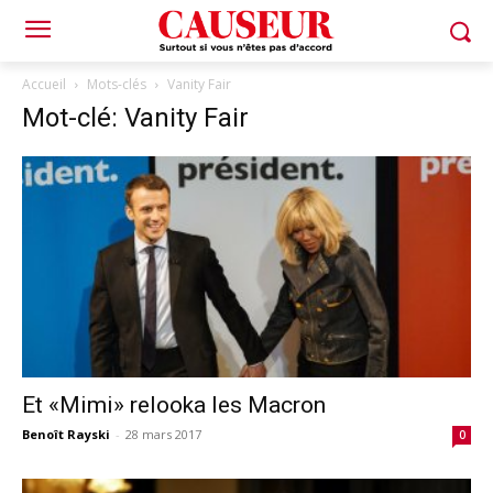
Accueil
Mots-clés
Vanity Fair
Mot-clé: Vanity Fair
Et «Mimi» relooka les Macron
Benoît Rayski
-
28 mars 2017
0