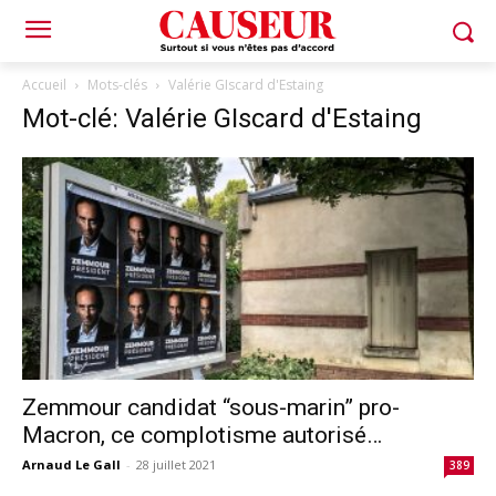
Accueil
Mots-clés
Valérie GIscard d'Estaing
Mot-clé: Valérie GIscard d'Estaing
Zemmour candidat “sous-marin” pro-
Macron, ce complotisme autorisé…
Arnaud Le Gall
-
28 juillet 2021
389