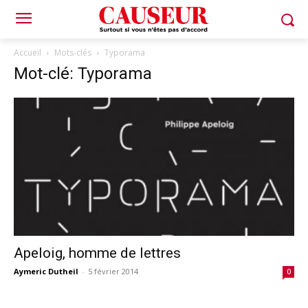
Accueil
Mots-clés
Typorama
Mot-clé: Typorama
Apeloig, homme de lettres
Aymeric Dutheil
-
5 février 2014
0