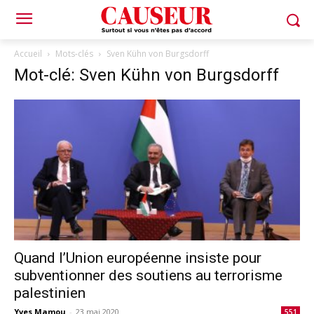
Accueil
Mots-clés
Sven Kühn von Burgsdorff
Mot-clé: Sven Kühn von Burgsdorff
Quand l’Union européenne insiste pour
subventionner des soutiens au terrorisme
palestinien
Yves Mamou
-
23 mai 2020
551