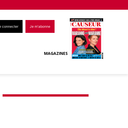
e connecter
Je m'abonne
MAGAZINES