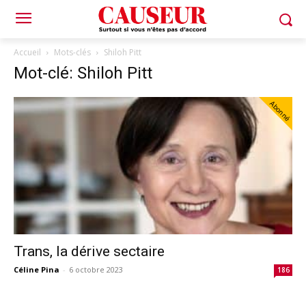
Accueil
Mots-clés
Shiloh Pitt
Mot-clé: Shiloh Pitt
Abonné
Trans, la dérive sectaire
Céline Pina
-
6 octobre 2023
186