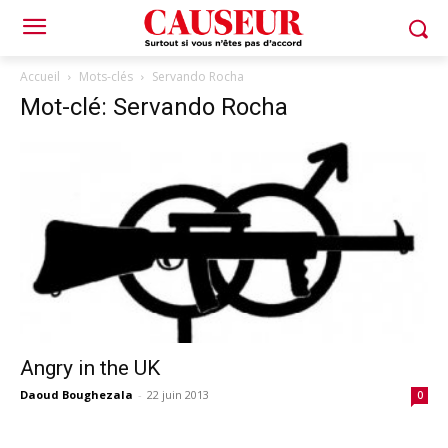
Accueil
Mots-clés
Servando Rocha
Mot-clé: Servando Rocha
Angry in the UK
Daoud Boughezala
-
22 juin 2013
0