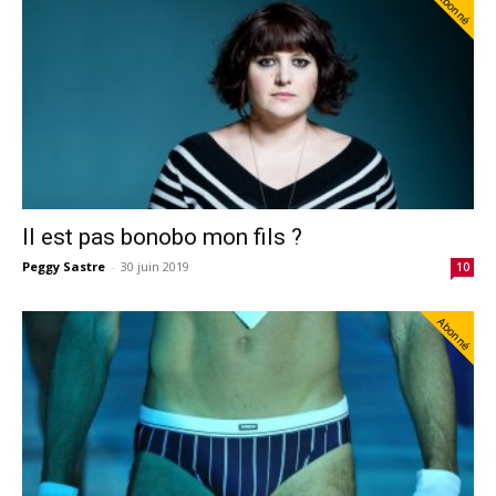
Abonné
Il est pas bonobo mon fils ?
Peggy Sastre
-
30 juin 2019
10
Abonné